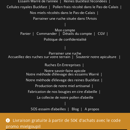
Essaim Warré de l’année
Reines Buckfast fécondées
Cellules royales Buckfast
Pollen frais récolté dans le Pas-de-Calais
Nos miels récoltés dans le Pas-de-Calais
Parrainer une ruche située dans l’Artois
Mon compte
Panier
Commander
Détails du compte
CGV
Politique de confidentialité
Parrainer une ruche
Accueillez des ruches sur votre terrain
Soutenir notre apiculture
Ruches En Entreprises
Notre savoir-faire apicole
Notre méthode d’élevage des essaims Warré
Notre méthode d’élevage des reines Buckfast
Production de notre miel artisanal
Fabrication de nos bougies en cire d’abeille
La collecte de notre pollen d’abeille
SOS essaim d’abeilles
Blog
A propos
Copyright - WordPress Theme by OceanWP
Livraison gratuite à partir de 50€ d'achats avec le code
promo mielgoupil