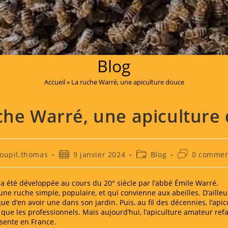
ELS, POLLENS, ESSAIMS D'ABEILLES, REINES - PRODUCTE
Blog
Accueil
»
La ruche Warré, une apiculture douce
che Warré, une apiculture
r/autrice
Publication
Post
Commentaire
oupil.thomas
9 janvier 2024
Blog
0 commen
publiée :
category:
de
la
cation :
publication :
a été développée au cours du 20° siècle par l’abbé Émile Warré.
 une ruche simple, populaire, et qui convienne aux abeilles. D’ailleurs
ue d’en avoir une dans son jardin. Puis, au fil des décennies, l’api
que les professionnels. Mais aujourd’hui, l’apiculture amateur refai
ésente en France.