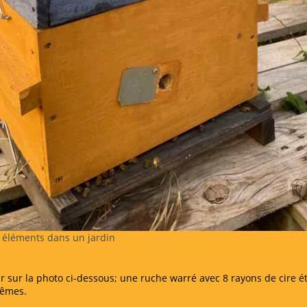
 éléments dans un jardin
r sur la photo ci-dessous; une ruche warré avec 8 rayons de cire ét
mêmes.