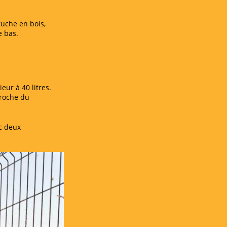
 ruche en bois,
e bas.
eur à 40 litres.
proche du
c deux