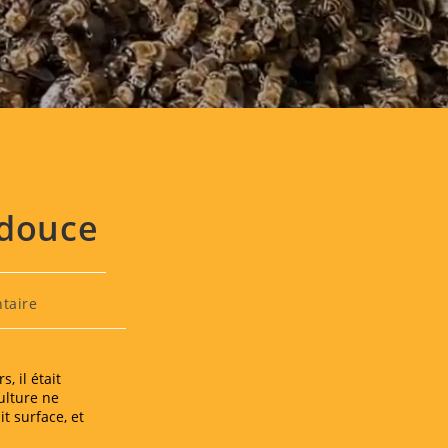
UR RÉCOLTANT
 douce
s
taire
, il était
culture ne
t surface, et