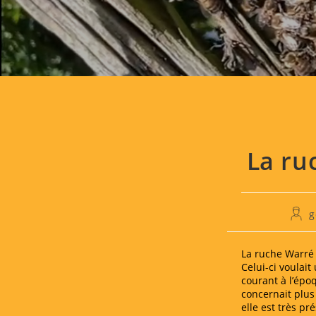
VENTE DE MI
La ru
Auteu
g
de
la
publi
La ruche Warré 
Celui-ci voulait
courant à l’époq
concernait plus 
elle est très pr