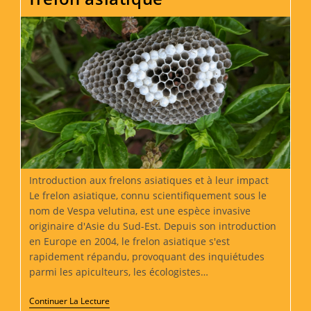
Introduction aux frelons asiatiques et à leur impact
Le frelon asiatique, connu scientifiquement sous le
nom de Vespa velutina, est une espèce invasive
originaire d'Asie du Sud-Est. Depuis son introduction
en Europe en 2004, le frelon asiatique s'est
rapidement répandu, provoquant des inquiétudes
parmi les apiculteurs, les écologistes…
Fabrication
Continuer La Lecture