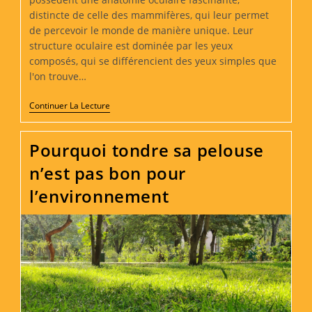
distincte de celle des mammifères, qui leur permet
de percevoir le monde de manière unique. Leur
structure oculaire est dominée par les yeux
composés, qui se différencient des yeux simples que
l'on trouve…
La
Continuer La Lecture
Vision
Étonnante
Des
Pourquoi tondre sa pelouse
Abeilles
:
n’est pas bon pour
Comprendre
Le
l’environnement
Monde
À
Travers
Leurs
Yeux