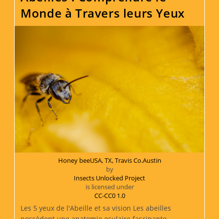
Toit,
Monde à Travers leurs Yeux
Cheminée
Ou
Mur
De
La
Maison
Honey beeUSA, TX, Travis Co.Austin
by
Insects Unlocked Project
is licensed under
CC-CC0 1.0
Les 5 yeux de l'Abeille et sa vision Les abeilles
possèdent une anatomie oculaire fascinante,