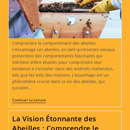
Comprendre le comportement des abeilles
L'essaimage Les abeilles, en tant qu'insectes sociaux,
présentent des comportements fascinants qui
méritent d'être étudiés pour comprendre leur
tendance à s'installer dans des endroits inattendus,
tels que les toits des maisons. L'essaimage est un
phénomène crucial dans la vie des abeilles, qui
survient…
Comment
Continuer La Lecture
Retirer
Un
Essaim
La Vision Étonnante des
D’abeilles
Dans
Abeilles : Comprendre le
Le