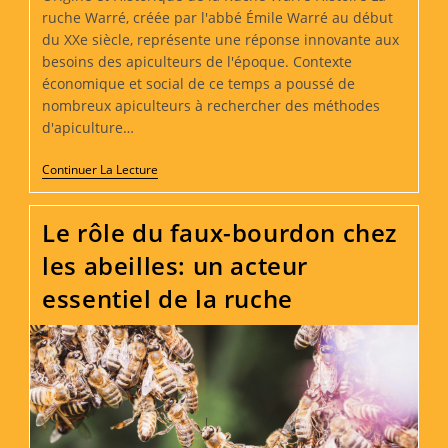
ruche Warré, créée par l'abbé Émile Warré au début
du XXe siècle, représente une réponse innovante aux
besoins des apiculteurs de l'époque. Contexte
économique et social de ce temps a poussé de
nombreux apiculteurs à rechercher des méthodes
d'apiculture…
Une
Continuer La Lecture
Ruche
Pour
Les
Le rôle du faux-bourdon chez
Abeilles
:
les abeilles: un acteur
La
Ruche
essentiel de la ruche
Warré