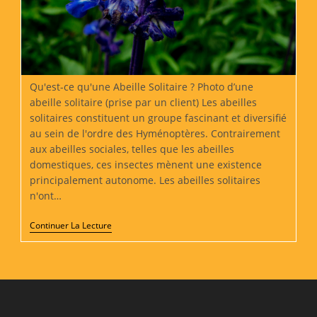
Qu'est-ce qu'une Abeille Solitaire ? Photo d’une
abeille solitaire (prise par un client) Les abeilles
solitaires constituent un groupe fascinant et diversifié
au sein de l'ordre des Hyménoptères. Contrairement
aux abeilles sociales, telles que les abeilles
domestiques, ces insectes mènent une existence
principalement autonome. Les abeilles solitaires
n'ont…
À
Continuer La Lecture
La
Découverte
Des
Abeilles
Solitaires
:
Gardiennes
Des