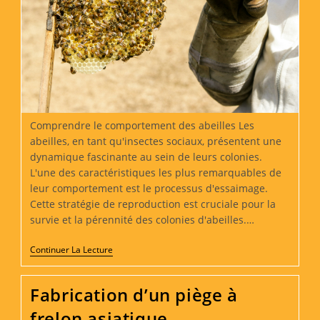
Comprendre le comportement des abeilles Les
abeilles, en tant qu'insectes sociaux, présentent une
dynamique fascinante au sein de leurs colonies.
L'une des caractéristiques les plus remarquables de
leur comportement est le processus d'essaimage.
Cette stratégie de reproduction est cruciale pour la
survie et la pérennité des colonies d'abeilles.…
Comment
Continuer La Lecture
Attirer
Un
Essaim
Fabrication d’un piège à
Dans
Une
frelon asiatique
Ruche