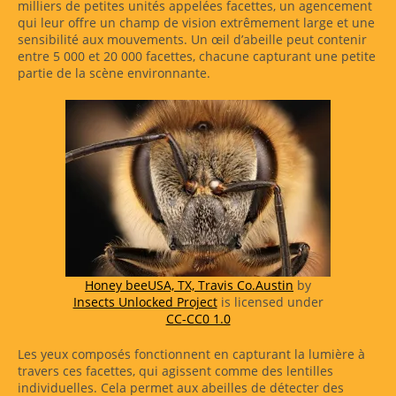
milliers de petites unités appelées facettes, un agencement
qui leur offre un champ de vision extrêmement large et une
sensibilité aux mouvements. Un œil d’abeille peut contenir
entre 5 000 et 20 000 facettes, chacune capturant une petite
partie de la scène environnante.
Honey beeUSA, TX, Travis Co.Austin
by
Insects Unlocked Project
is licensed under
CC-CC0 1.0
Les yeux composés fonctionnent en capturant la lumière à
travers ces facettes, qui agissent comme des lentilles
individuelles. Cela permet aux abeilles de détecter des