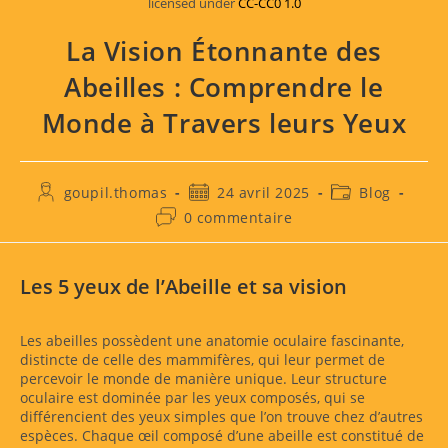
licensed under
CC-CC0 1.0
La Vision Étonnante des
Abeilles : Comprendre le
Monde à Travers leurs Yeux
Auteur/autrice
Publication
Post
goupil.thomas
24 avril 2025
Blog
de
publiée :
category:
Commentaires
0 commentaire
la
de
publication :
la
publication :
Les 5 yeux de l’Abeille et sa vision
Les abeilles possèdent une anatomie oculaire fascinante,
distincte de celle des mammifères, qui leur permet de
percevoir le monde de manière unique. Leur structure
oculaire est dominée par les yeux composés, qui se
différencient des yeux simples que l’on trouve chez d’autres
espèces. Chaque œil composé d’une abeille est constitué de