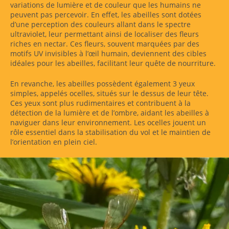
variations de lumière et de couleur que les humains ne
peuvent pas percevoir. En effet, les abeilles sont dotées
d’une perception des couleurs allant dans le spectre
ultraviolet, leur permettant ainsi de localiser des fleurs
riches en nectar. Ces fleurs, souvent marquées par des
motifs UV invisibles à l’œil humain, deviennent des cibles
idéales pour les abeilles, facilitant leur quête de nourriture.
En revanche, les abeilles possèdent également 3 yeux
simples, appelés ocelles, situés sur le dessus de leur tête.
Ces yeux sont plus rudimentaires et contribuent à la
détection de la lumière et de l’ombre, aidant les abeilles à
naviguer dans leur environnement. Les ocelles jouent un
rôle essentiel dans la stabilisation du vol et le maintien de
l’orientation en plein ciel.